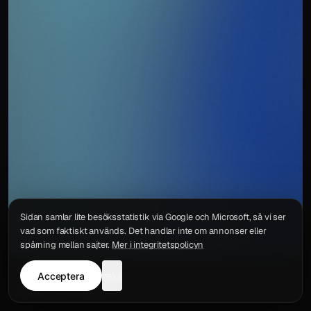
Sidan samlar lite besöksstatistik via Google och Microsoft, så vi ser
vad som faktiskt används. Det handlar inte om annonser eller
spårning mellan sajter.
Mer i integritetspolicyn
Acceptera
neka
Integritetspolicy
Kontakt
Wigu AB
·
Org.nr
559578-6772