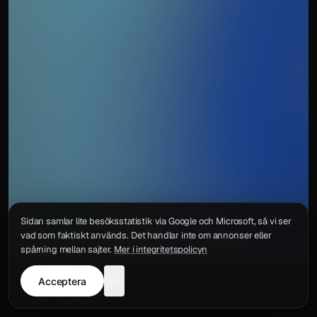
Sidan samlar lite besöksstatistik via Google och Microsoft, så vi ser
vad som faktiskt används. Det handlar inte om annonser eller
spårning mellan sajter.
Mer i integritetspolicyn
Acceptera
neka
Integritetspolicy
Kontakt
Wigu AB
·
Org.nr
559578-6772