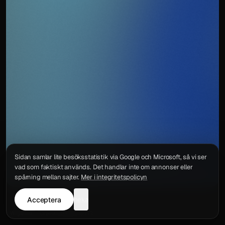
Sidan samlar lite besöksstatistik via Google och Microsoft, så vi ser
vad som faktiskt används. Det handlar inte om annonser eller
spårning mellan sajter.
Mer i integritetspolicyn
Acceptera
neka
Integritetspolicy
Kontakt
Wigu AB
·
Org.nr
559578-6772