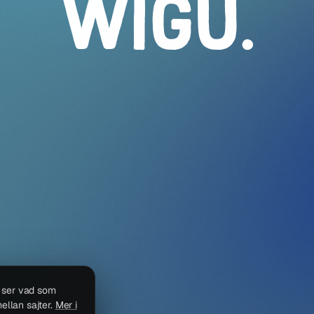
WIGU
.
i ser vad som
ellan sajter.
Mer i