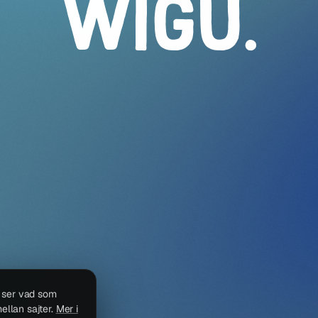
WIGU
.
i ser vad som
ellan sajter.
Mer i