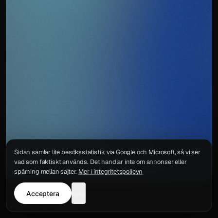
Sidan samlar lite besöksstatistik via Google och Microsoft, så vi ser
vad som faktiskt används. Det handlar inte om annonser eller
spårning mellan sajter.
Mer i integritetspolicyn
Acceptera
neka
Integritetspolicy
Kontakt
Wigu AB
·
Org.nr
559578-6772