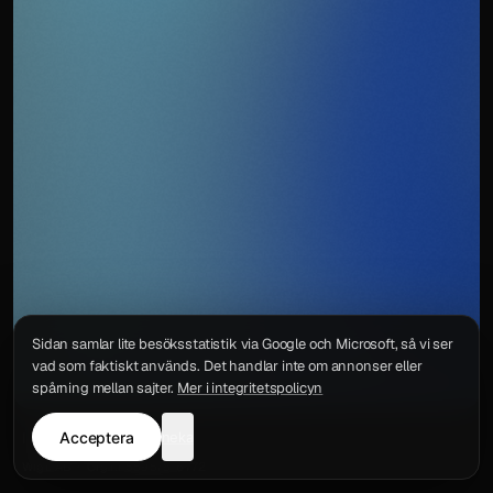
Sidan samlar lite besöksstatistik via Google och Microsoft, så vi ser
vad som faktiskt används. Det handlar inte om annonser eller
spårning mellan sajter.
Mer i integritetspolicyn
Acceptera
neka
Integritetspolicy
Kontakt
Wigu AB
·
Org.nr
559578-6772