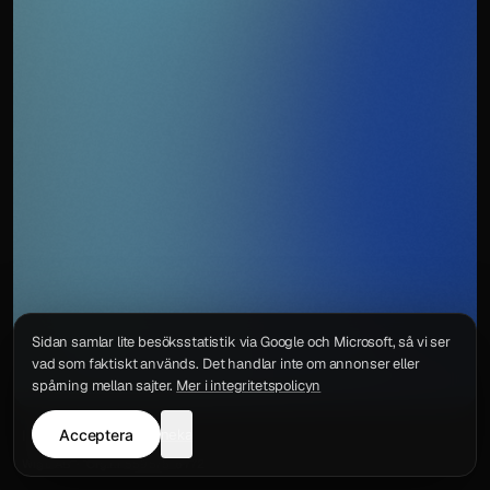
Sidan samlar lite besöksstatistik via Google och Microsoft, så vi ser
vad som faktiskt används. Det handlar inte om annonser eller
spårning mellan sajter.
Mer i integritetspolicyn
Acceptera
neka
Integritetspolicy
Kontakt
Wigu AB
·
Org.nr
559578-6772