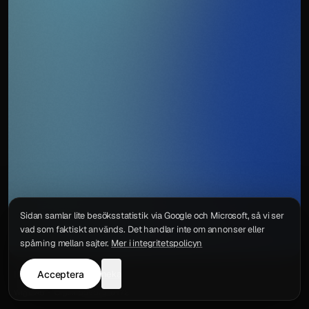
Sidan samlar lite besöksstatistik via Google och Microsoft, så vi ser
vad som faktiskt används. Det handlar inte om annonser eller
spårning mellan sajter.
Mer i integritetspolicyn
Acceptera
neka
Integritetspolicy
Kontakt
Wigu AB
·
Org.nr
559578-6772