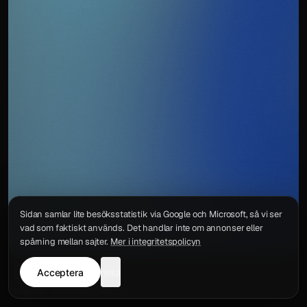
Sidan samlar lite besöksstatistik via Google och Microsoft, så vi ser
vad som faktiskt används. Det handlar inte om annonser eller
spårning mellan sajter.
Mer i integritetspolicyn
Acceptera
neka
Integritetspolicy
Kontakt
Wigu AB
·
Org.nr
559578-6772