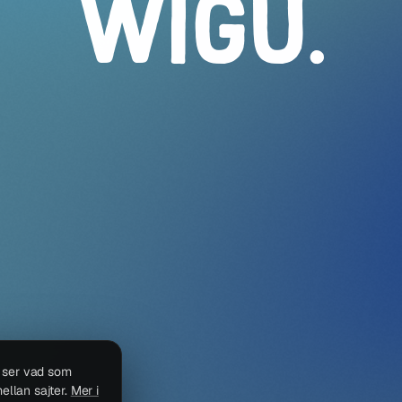
WIGU
.
i ser vad som
ellan sajter.
Mer i