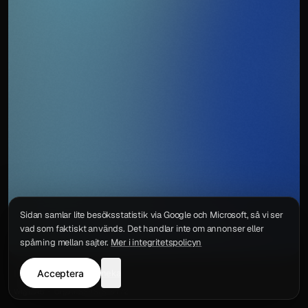
Sidan samlar lite besöksstatistik via Google och Microsoft, så vi ser
vad som faktiskt används. Det handlar inte om annonser eller
spårning mellan sajter.
Mer i integritetspolicyn
Acceptera
neka
Integritetspolicy
Kontakt
Wigu AB
·
Org.nr
559578-6772