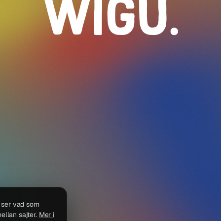
WIGU
.
i ser vad som
ellan sajter.
Mer i