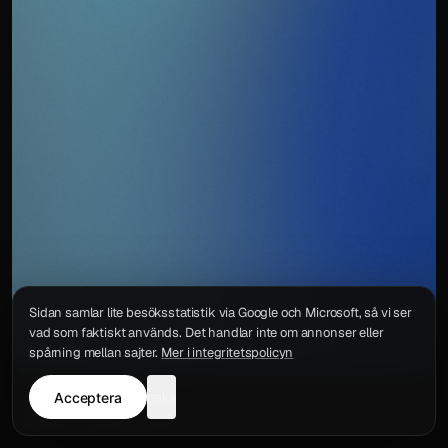
Sidan samlar lite besöksstatistik via Google och Microsoft, så vi ser
vad som faktiskt används. Det handlar inte om annonser eller
spårning mellan sajter.
Mer i integritetspolicyn
Acceptera
neka
Integritetspolicy
Kontakt
Wigu AB
·
Org.nr
559578-6772