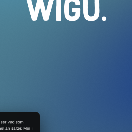
WIGU
.
i ser vad som
ellan sajter.
Mer i