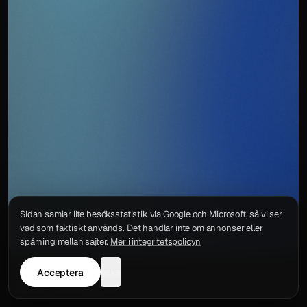
Sidan samlar lite besöksstatistik via Google och Microsoft, så vi ser
vad som faktiskt används. Det handlar inte om annonser eller
spårning mellan sajter.
Mer i integritetspolicyn
Acceptera
neka
Integritetspolicy
Kontakt
Wigu AB
·
Org.nr
559578-6772