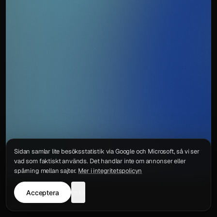
Sidan samlar lite besöksstatistik via Google och Microsoft, så vi ser
vad som faktiskt används. Det handlar inte om annonser eller
spårning mellan sajter.
Mer i integritetspolicyn
Acceptera
neka
Integritetspolicy
Kontakt
Wigu AB
·
Org.nr
559578-6772