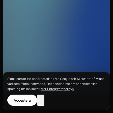
Sidan samlar lite besöksstatistik via Google och Microsoft, så vi ser
vad som faktiskt används. Det handlar inte om annonser eller
spårning mellan sajter.
Mer i integritetspolicyn
Acceptera
neka
Integritetspolicy
Kontakt
Wigu AB
·
Org.nr
559578-6772