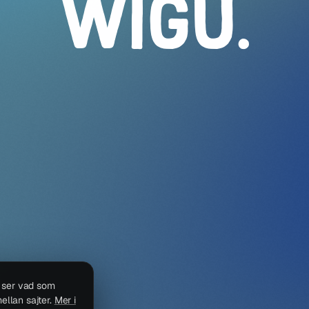
WIGU
.
i ser vad som
ellan sajter.
Mer i