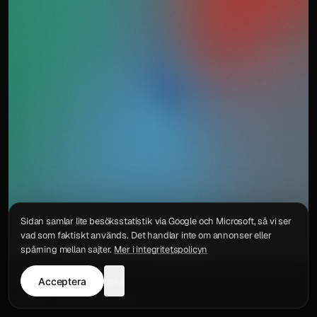
Sidan samlar lite besöksstatistik via Google och Microsoft, så vi ser
vad som faktiskt används. Det handlar inte om annonser eller
spårning mellan sajter.
Mer i integritetspolicyn
Acceptera
neka
Integritetspolicy
Kontakt
Wigu AB
·
Org.nr
559578-6772