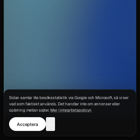
Sidan samlar lite besöksstatistik via Google och Microsoft, så vi ser
vad som faktiskt används. Det handlar inte om annonser eller
spårning mellan sajter.
Mer i integritetspolicyn
Acceptera
neka
Integritetspolicy
Kontakt
Wigu AB
·
Org.nr
559578-6772