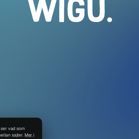
WIGU
.
i ser vad som
ellan sajter.
Mer i