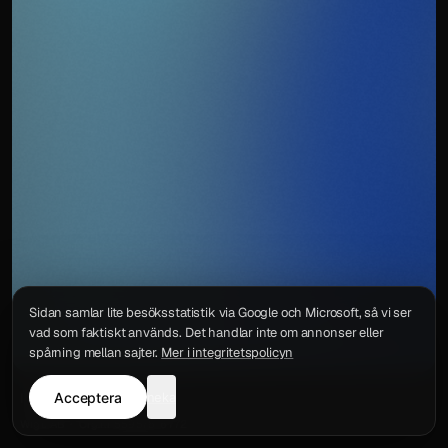
Sidan samlar lite besöksstatistik via Google och Microsoft, så vi ser
vad som faktiskt används. Det handlar inte om annonser eller
spårning mellan sajter.
Mer i integritetspolicyn
Acceptera
neka
Integritetspolicy
Kontakt
Wigu AB
·
Org.nr
559578-6772