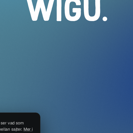
WIGU
.
i ser vad som
ellan sajter.
Mer i